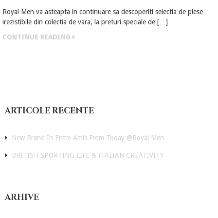
Royal Men va asteapta in continuare sa descoperiti selectia de piese
irezistibile din colectia de vara, la preturi speciale de […]
CONTINUE READING
H
o
ARTICOLE RECENTE
m
e
New Brand In Entre Amis From Today @Royal Men
B
BRITISH SPORTING LIFE & ITALIAN CREATIVITY
r
a
n
d
ARHIVE
u