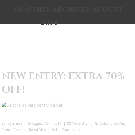
Monthly Archives:
august
2014
NEW ENTRY: EXTRA 70%
OFF!
By royalmen
|
August 15th, 2014 |
Newsletter
|
Colectia De Vara
,
Preturi Speciale
,
Royal Men
|
No Comments