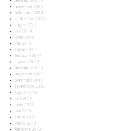
decembrie 2014
i
noiembrie 2014
c
octombrie 2014
i
septembrie 2014
i
august 2014
iulie 2014
D
iunie 2014
e
mai 2014
s
aprilie 2014
p
februarie 2014
r
ianuarie 2014
e
decembrie 2013
noiembrie 2013
C
octombrie 2013
o
septembrie 2013
n
august 2013
t
iulie 2013
a
iunie 2013
c
mai 2013
t
aprilie 2013
martie 2013
februarie 2013