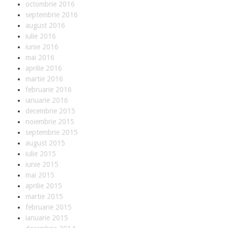
r
octombrie 2016
i
septembrie 2016
august 2016
M
iulie 2016
a
iunie 2016
d
mai 2016
e
aprilie 2016
t
martie 2016
o
februarie 2016
M
ianuarie 2016
e
decembrie 2015
a
noiembrie 2015
s
septembrie 2015
u
august 2015
r
iulie 2015
e
iunie 2015
mai 2015
aprilie 2015
S
martie 2015
e
februarie 2015
r
ianuarie 2015
v