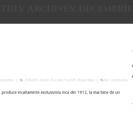
thly Archives:
decembrie
ewsletter
|
20%OFF
,
Artioli
,
Doriani
,
Pantofi
,
Royal Men
|
No Comments
, produce incaltaminte exclusivista inca din 1912, la mai bine de un