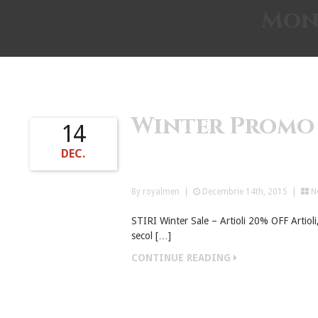
Mon
Winter Promo
14
DEC.
By royalmen
|
Decembrie 14th, 2015 |
N
STIRI Winter Sale – Artioli 20% OFF Artioli
secol […]
CONTINUE READING