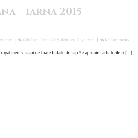
na – iarna 2015
sletter
|
Gift Card
,
Iarna 2015
,
Reduceri
,
Royal Men
|
No Comments
 royal men si scapi de toate bataile de cap Se apropie sarbatorile si […]