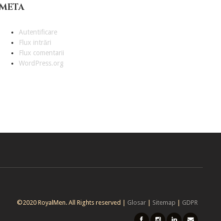
META
Autentificare
Flux intrări
Flux comentarii
WordPress.org
©2020 RoyalMen. All Rights reserved |
Glosar
|
Sitemap
|
GDPR