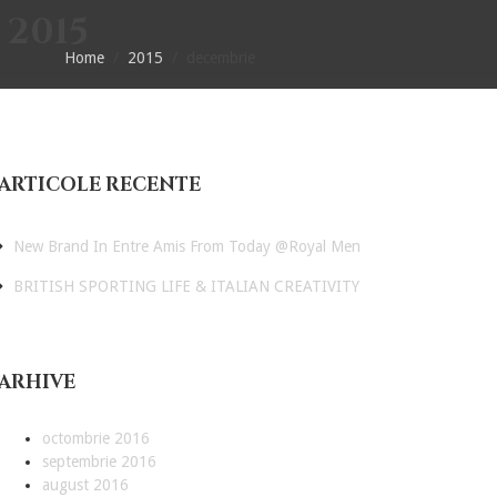
 2015
Home
/
2015
/
decembrie
ARTICOLE RECENTE
New Brand In Entre Amis From Today @Royal Men
BRITISH SPORTING LIFE & ITALIAN CREATIVITY
ARHIVE
octombrie 2016
septembrie 2016
august 2016