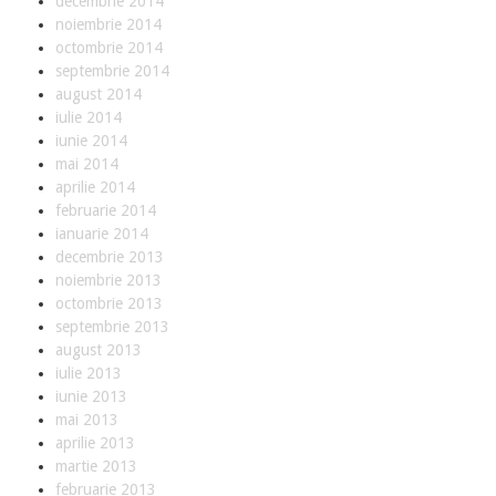
decembrie 2014
i
noiembrie 2014
c
octombrie 2014
i
septembrie 2014
i
august 2014
iulie 2014
D
iunie 2014
e
mai 2014
s
aprilie 2014
p
februarie 2014
r
ianuarie 2014
e
decembrie 2013
noiembrie 2013
C
octombrie 2013
o
septembrie 2013
n
august 2013
t
iulie 2013
a
iunie 2013
c
mai 2013
t
aprilie 2013
martie 2013
februarie 2013