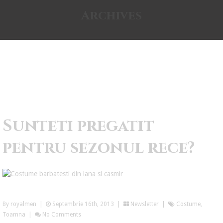
Archives
Sunteti pregatit
pentru sezonul rece?
By royalmen
|
Septembrie 16th, 2013 |
Newsletter
|
Costume
,
Toamna
|
No Comments