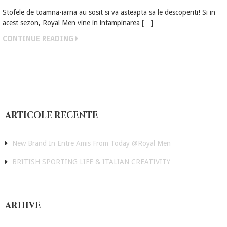
Stofele de toamna-iarna au sosit si va asteapta sa le descoperiti! Si in
acest sezon, Royal Men vine in intampinarea […]
CONTINUE READING
H
o
ARTICOLE RECENTE
m
e
New Brand In Entre Amis From Today @Royal Men
B
BRITISH SPORTING LIFE & ITALIAN CREATIVITY
r
a
n
d
ARHIVE
u