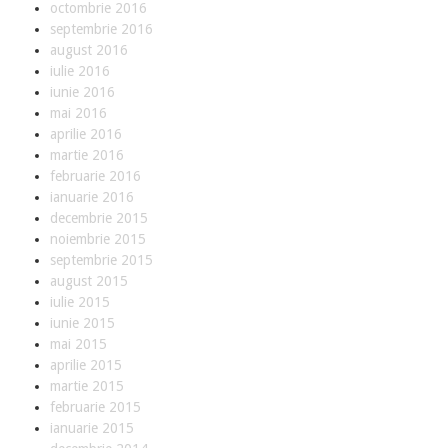
r
octombrie 2016
i
septembrie 2016
august 2016
M
iulie 2016
a
iunie 2016
d
mai 2016
e
aprilie 2016
t
martie 2016
o
februarie 2016
M
ianuarie 2016
e
decembrie 2015
a
noiembrie 2015
s
septembrie 2015
u
august 2015
r
iulie 2015
e
iunie 2015
mai 2015
aprilie 2015
S
martie 2015
e
februarie 2015
r
ianuarie 2015
v